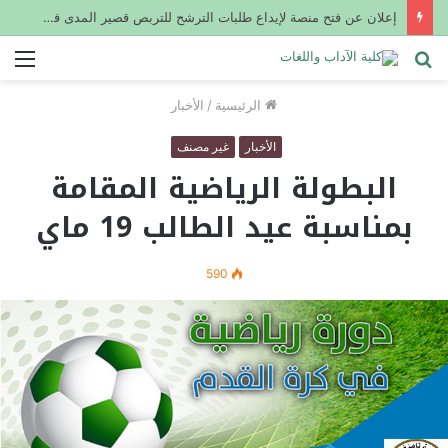
إعلان عن فتح منصة لإيداع طلبات الترشح للتربص قصير المدى في الخارج في إطار تحسن المستوى في اللغة الإنجليزية (أساتذة، مستخدمين إداريين)
بحث
الق
عن
الرئيسية
/
الأخبار
الأخبار
غير مصنف
البطولة الرياضية المقامة
بمناسبة عيد الطالب 19 ماي
590