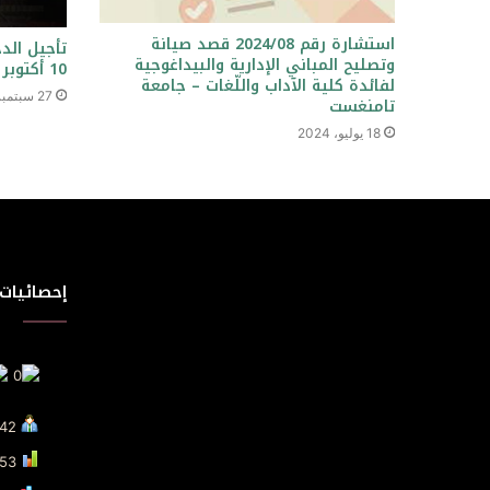
استشارة رقم 2024/08 قصد صيانة
تأجيل الد
وتصليح المباني الإدارية والبيداغوجية
10 أكتوبر 2021
لفائدة كلية الآداب واللّغات – جامعة
27 سبتمبر، 2021
تامنغست
18 يوليو، 2024
إحصائيات 
Visit Today : 42
Total Visit : 85353