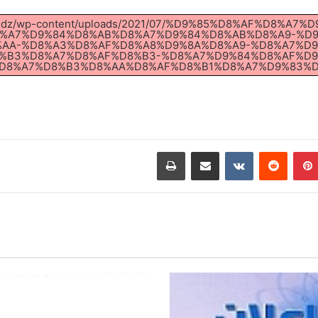
iv-tam.dz/wp-content/uploads/2021/07/%D9%85%D8%AF%D8
%A7%D9%84%D8%AB%D8%A7%D9%84%D8%AB%D8%A9-%D
AA-%D8%A3%D8%AF%D8%A8%D9%8A%D8%A9-%D8%A7%D
%B3%D8%A7%D8%AF%D8%B3-%D8%A7%D9%84%D8%AF%D9
D8%A7%D8%B3%D8%AA%D8%AF%D8%B1%D8%A7%D9%83%D9%
بينتيريست
مشاركة عبر البريد
طباعة