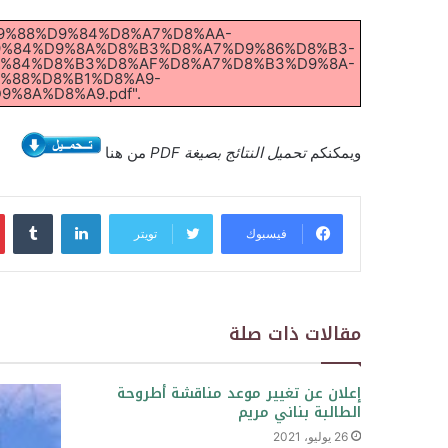
%A7%D9%88%D9%84%D8%A7%D8%AA-
9%84%D9%8A%D8%B3%D8%A7%D9%86%D8%B3-
9%84%D8%B3%D8%AF%D8%A7%D8%B3%D9%8A-
%88%D8%B1%D8%A9-
8A%D8%A9.pdf".
ويمكنكم
تحميل النتائج بصيغة PDF
من هنا
لينكدإن
فيسبوك
تويتر
مقالات ذات صلة
إعلان عن تغيير موعد مناقشة أطروحة
الطالبة بناني مريم
26 يوليو، 2021