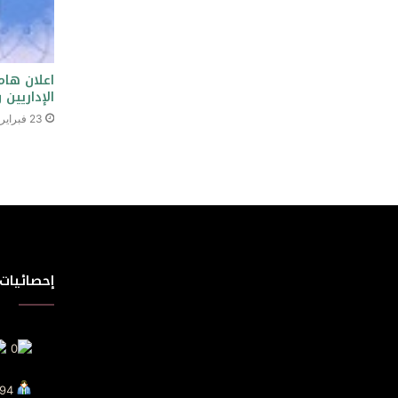
اعلان هام
الإداريين 
23 فبراير، 2023
إحصائيات 
Visit Today : 94