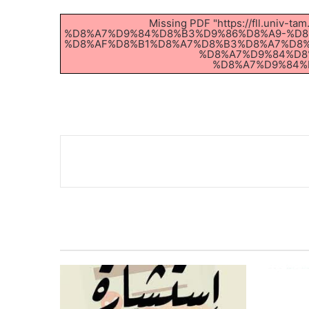
Missing PDF "https://fll.un
%D8%A7%D9%84%D8%B3%D9%86%D8%A9-%D8
%D8%AF%D8%B1%D8%A7%D8%B3%D8%A7%D8%
%D8%A7%D9%84%D8
%D8%A7%D9%84%