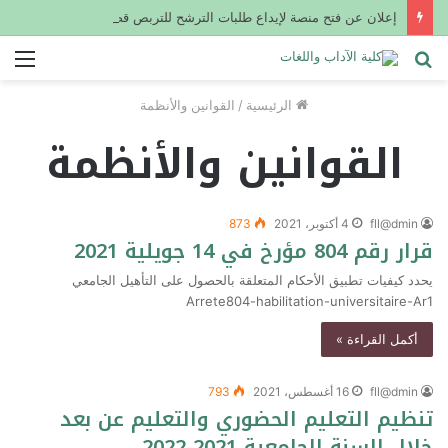
إعلان عن فتح منصة لإيداع طلبات الترشح للتربص قصير المدى في الخارج في إطار تحسن المستوى في اللغة الإنجليزية (أساتذة، مستخدمين إداريين)
بحث
الق
عن
الرئيسية
/
القوانين والأنظمة
القوانين والأنظمة
fll@dmin
4 أكتوبر، 2021
873
قرار رقم 804 مؤرخ في 14 جويلية 2021 ‎‎
يحدد كيفيات تطبيق الأحكام المتعلقة بالحصول على التأهيل الجامعي
Arrete804-habilitation-universitaire-Ar1
أكمل القراءة »
fll@dmin
16 أغسطس، 2021
793
تنظيم التعليم الحضوري والتعليم عن بعد
خلال السنة الجامعية 2021-2022