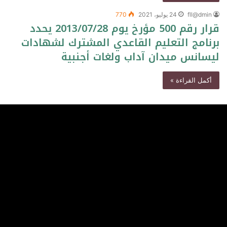
fll@dmin
24 يوليو، 2021
770
قرار رقم 500 مؤرخ يوم 2013/07/28 يحدد
برنامج التعليم القاعدي المشترك لشهادات
ليسانس ميدان آداب ولغات أجنبية
أكمل القراءة »